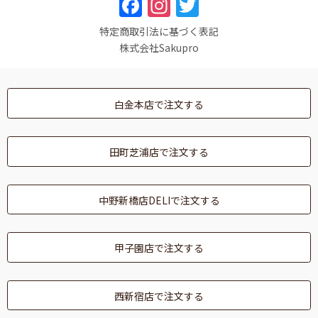
F
In
T
a
st
w
特定商取引法に基づく表記
c
a
itt
株式会社Sakupro
e
gr
er
b
a
白金本店で注文する
o
m
o
田町芝浦店で注文する
k
中野新橋店DELIで注文する
甲子園店で注文する
西新宿店で注文する