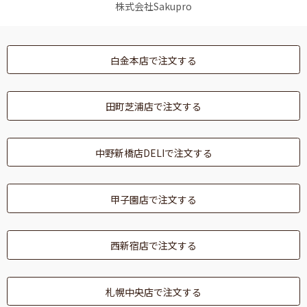
c
a
itt
株式会社Sakupro
e
gr
er
b
a
白金本店で注文する
o
m
o
田町芝浦店で注文する
k
中野新橋店DELIで注文する
甲子園店で注文する
西新宿店で注文する
札幌中央店で注文する