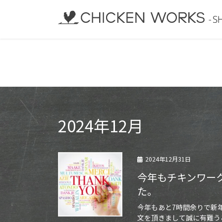
コ
ナ
ン
ビ
テ
ゲ
ン
ー
ツ
シ
へ
ョ
ス
ン
キ
に
ッ
移
プ
動
2024年12月
2024年12月31日
今年もチキンワー
た。
今年もあと7時間余りで新
文を頂きまして誠に有難う