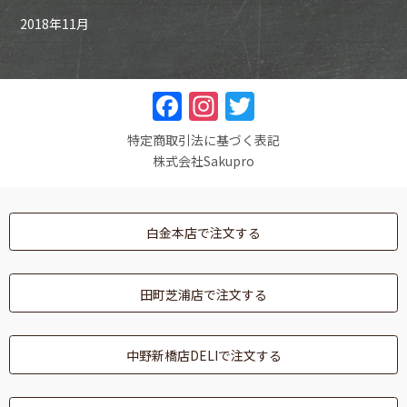
2018年11月
F
In
T
a
st
w
特定商取引法に基づく表記
c
a
itt
株式会社Sakupro
e
gr
er
b
a
白金本店で注文する
o
m
o
田町芝浦店で注文する
k
中野新橋店DELIで注文する