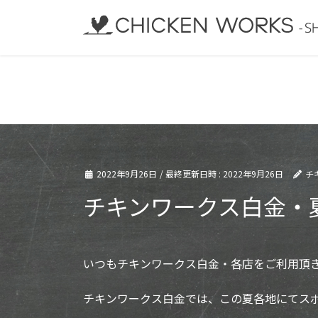
コ
ナ
ン
ビ
テ
ゲ
ン
ー
ツ
シ
へ
ョ
ス
ン
キ
に
ッ
移
プ
動
2022年9月26日
/ 最終更新日時 :
2022年9月26日
チ
チキンワークス白金・
いつもチキンワークス白金・各店をご利用頂
チキンワークス白金では、この夏各地にてス