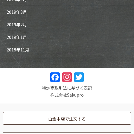
2019年3月
2019年2月
2019年1月
2018年11月
F
In
T
a
st
w
特定商取引法に基づく表記
c
a
itt
株式会社Sakupro
e
gr
er
b
a
白金本店で注文する
o
m