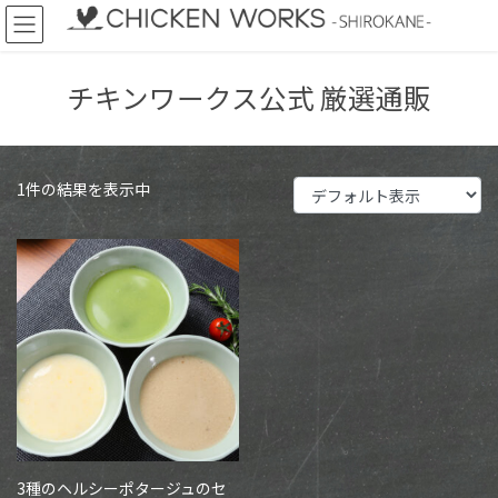
コ
ナ
ン
ビ
テ
ゲ
ン
ー
チキンワークス公式 厳選通販
ツ
シ
へ
ョ
ス
ン
キ
に
1件の結果を表示中
ッ
移
プ
動
3種のヘルシーポタージュのセ