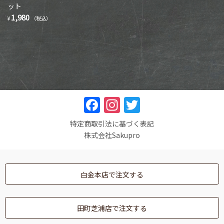
ット
1,980
¥
（税込）
F
In
T
a
st
w
特定商取引法に基づく表記
c
a
itt
株式会社Sakupro
e
gr
er
b
a
白金本店で注文する
o
m
o
田町芝浦店で注文する
k