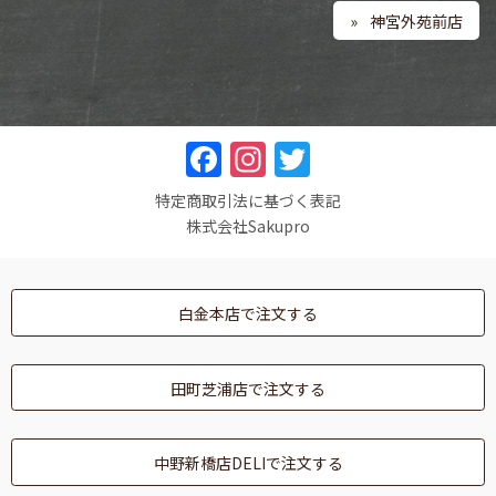
神宮外苑前店
F
In
T
a
st
w
特定商取引法に基づく表記
c
a
itt
株式会社Sakupro
e
gr
er
b
a
白金本店で注文する
o
m
o
田町芝浦店で注文する
k
中野新橋店DELIで注文する