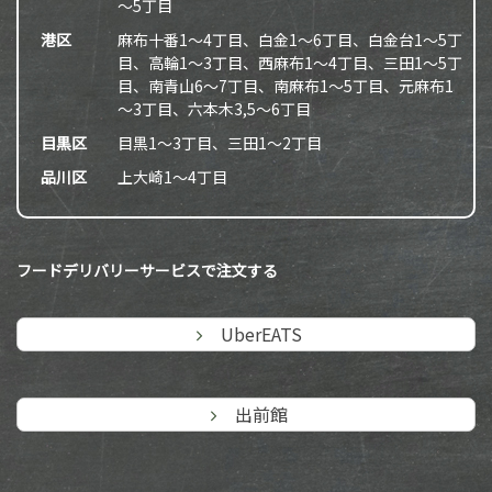
～5丁目
港区
麻布十番1～4丁目、白金1～6丁目、白金台1～5丁
目、高輪1～3丁目、西麻布1～4丁目、三田1～5丁
目、南青山6～7丁目、南麻布1～5丁目、元麻布1
～3丁目、六本木3,5～6丁目
目黒区
目黒1～3丁目、三田1～2丁目
品川区
上大崎1～4丁目
フードデリバリーサービスで注文する
UberEATS
出前館